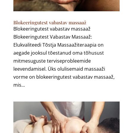
Blokeeringutest vabastav massaaž
Blokeeringutest vabastav massaaž
Blokeeringutest Vabastav Massaaž:
Elukvaliteedi Tõstja Massaažiteraapia on
aegade jooksul tõestanud oma tõhusust
mitmesuguste terviseprobleemide
leevendamisel. Üks olulisemaid massaaži
vorme on blokeeringutest vabastav massaaž,
mis...