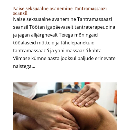
Naise seksuaalne avanemine Tantramassaazi
seansil
Naise seksuaalne avanemine Tantramassaazi
seansil Töötan igapäevaselt tantraterapeudina
ja jagan alljärgnevalt Teiega mõningaid
tööalaseid mõtteid ja tähelepanekuid
tantramassaaz ‘i ja yoni massaaz ‘i kohta.
Viimase kümne aasta jooksul paljude erinevate
naistega...