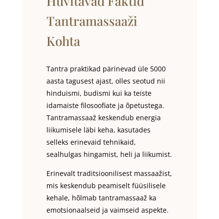
Huvitavad Faktid
Tantramassaaži
Kohta
Tantra praktikad pärinevad üle 5000
aasta tagusest ajast, olles seotud nii
hinduismi, budismi kui ka teiste
idamaiste filosoofiate ja õpetustega.
Tantramassaaž keskendub energia
liikumisele läbi keha, kasutades
selleks erinevaid tehnikaid,
sealhulgas hingamist, heli ja liikumist.
Erinevalt traditsioonilisest massaažist,
mis keskendub peamiselt füüsilisele
kehale, hõlmab tantramassaaž ka
emotsionaalseid ja vaimseid aspekte.