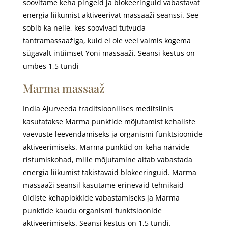
soovitame keha pingeid ja blokeeringuid vabastavat
energia liikumist aktiveerivat massaaži seanssi. See
sobib ka neile, kes soovivad tutvuda
tantramassaažiga, kuid ei ole veel valmis kogema
sügavalt intiimset Yoni massaaži.
Seansi kestus on
umbes 1,5 tundi
Marma massaaž
India Ajurveeda traditsioonilises meditsiinis
kasutatakse Marma punktide mõjutamist kehaliste
vaevuste leevendamiseks ja organismi funktsioonide
aktiveerimiseks. Marma punktid on keha närvide
ristumiskohad, mille mõjutamine aitab vabastada
energia liikumist takistavaid blokeeringuid. Marma
massaaži seansil kasutame erinevaid tehnikaid
üldiste kehaplokkide vabastamiseks ja Marma
punktide kaudu organismi funktsioonide
aktiveerimiseks. Seansi kestus on 1,5 tundi.