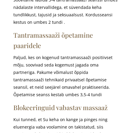
nädalaste intervallidega, et süvendada keha
tundlikkust, tajusid ja seksuaalsust. Kordusseansi
kestus on umbes 2 tundi .
Tantramassaaži õpetamine
paaridele
Paljud, kes on kogenud tantramassaaži positiivset
mõju, soovivad seda kogemust jagada oma
partneriga. Pakume võimalust õppida
tantramassaaži tehnikaid privaatsel õpetamise
seansil, et neid seejärel omavahel praktiseerida.
Õpetamise seanss kestab umbes 3,5-4 tundi
Blokeeringuid vabastav massaaž
Kui tunned, et Su keha on kange ja pinges ning
eluenergia vaba voolamine on takistatud, siis