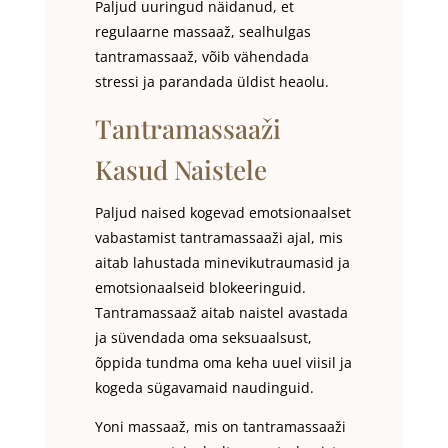
Paljud uuringud näidanud, et
regulaarne massaaž, sealhulgas
tantramassaaž, võib vähendada
stressi ja parandada üldist heaolu.
Tantramassaaži
Kasud Naistele
Paljud naised kogevad emotsionaalset
vabastamist tantramassaaži ajal, mis
aitab lahustada minevikutraumasid ja
emotsionaalseid blokeeringuid.
Tantramassaaž aitab naistel avastada
ja süvendada oma seksuaalsust,
õppida tundma oma keha uuel viisil ja
kogeda sügavamaid naudinguid.
Yoni massaaž, mis on tantramassaaži