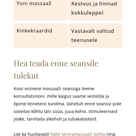
Yoni massaaž
Kestvus ja hinnad
kokkuleppel
Kinkekraardid
Vastavalt valitud
teenusele
Hea teada enne seansile
tulekut
Koos esimese massaaži seansiga teeme
konsultatsiooni, mille käigus saame vestelda ja
õpime teineteist tundma. Vahetult enne seanssi pole
soovitav kõhtu täis süüa, juua kohvi, stimuleerivaid
jooke, tarvitada alkoholi ja tubakatooteid.
Loe ka huvitavaid
fakte tantra
massaaži
kohta
ning