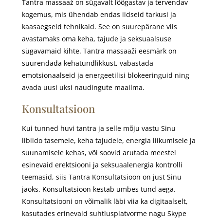
Tantra massaaž on sügavalt lõõgastav ja tervendav
kogemus, mis ühendab endas iidseid tarkusi ja
kaasaegseid tehnikaid. See on suurepärane viis
avastamaks oma keha, tajude ja seksuaalsuse
sügavamaid kihte. Tantra massaaži eesmärk on
suurendada kehatundlikkust, vabastada
emotsionaalseid ja energeetilisi blokeeringuid ning
avada uusi uksi naudingute maailma.
Konsultatsioon
Kui tunned huvi tantra ja selle mõju vastu Sinu
libiido tasemele, keha tajudele, energia liikumisele ja
suunamisele kehas, või soovid arutada meestel
esinevaid erektsiooni ja seksuaalenergia kontrolli
teemasid, siis Tantra Konsultatsioon on just Sinu
jaoks. Konsultatsioon kestab umbes tund aega.
Konsultatsiooni on võimalik läbi viia ka digitaalselt,
kasutades erinevaid suhtlusplatvorme nagu Skype