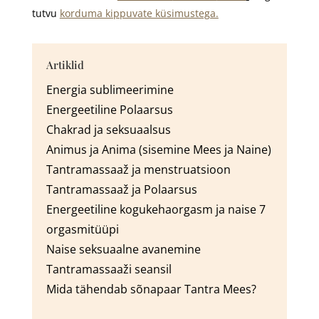
tutvu
korduma kippuvate küsimustega.
Artiklid
Energia sublimeerimine
Energeetiline Polaarsus
Chakrad ja seksuaalsus
Animus ja Anima (sisemine Mees ja Naine)
Tantra
massaaž
ja menstruatsioon
Tantra
massaaž
ja Polaarsus
Energeetiline kogukehaorgasm ja naise 7
orgasmitüüpi
Naise seksuaalne avanemine
Tantra
massaaži
seansil
Mida tähendab sõnapaar Tantra Mees?