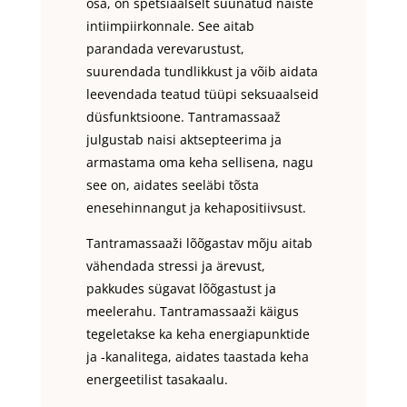
osa, on spetsiaalselt suunatud naiste
intiimpiirkonnale. See aitab
parandada verevarustust,
suurendada tundlikkust ja võib aidata
leevendada teatud tüüpi seksuaalseid
düsfunktsioone. Tantramassaaž
julgustab naisi aktsepteerima ja
armastama oma keha sellisena, nagu
see on, aidates seeläbi tõsta
enesehinnangut ja kehapositiivsust.
Tantramassaaži lõõgastav mõju aitab
vähendada stressi ja ärevust,
pakkudes sügavat lõõgastust ja
meelerahu. Tantramassaaži käigus
tegeletakse ka keha energiapunktide
ja -kanalitega, aidates taastada keha
energeetilist tasakaalu.