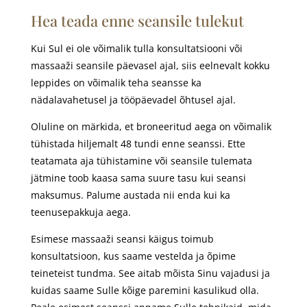
Hea teada enne seansile tulekut
Kui Sul ei ole võimalik tulla konsultatsiooni või
massaaži seansile päevasel ajal, siis eelnevalt kokku
leppides on võimalik teha seansse ka
nädalavahetusel ja tööpäevadel õhtusel ajal.
Oluline on märkida, et broneeritud aega on võimalik
tühistada hiljemalt 48 tundi enne seanssi. Ette
teatamata aja tühistamine või seansile tulemata
jätmine toob kaasa sama suure tasu kui seansi
maksumus. Palume austada nii enda kui ka
teenusepakkuja aega.
Esimese massaaži seansi käigus toimub
konsultatsioon, kus saame vestelda ja õpime
teineteist tundma. See aitab mõista Sinu vajadusi ja
kuidas saame Sulle kõige paremini kasulikud olla.