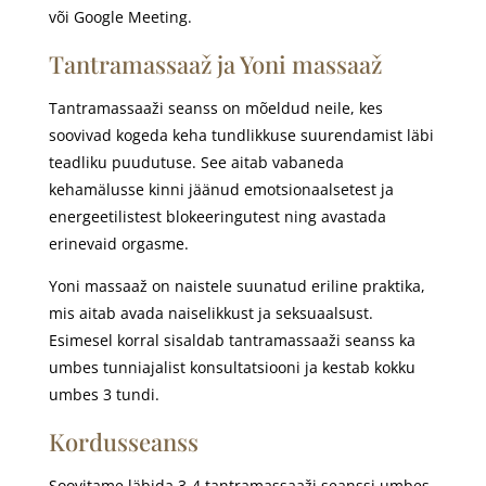
või Google Meeting.
Tantramassaaž ja Yoni massaaž
Tantramassaaži seanss on mõeldud neile, kes
soovivad kogeda keha tundlikkuse suurendamist läbi
teadliku puudutuse. See aitab vabaneda
kehamälusse kinni jäänud emotsionaalsetest ja
energeetilistest blokeeringutest ning avastada
erinevaid orgasme.
Yoni massaaž on naistele suunatud eriline praktika,
mis aitab avada naiselikkust ja seksuaalsust.
Esimesel korral sisaldab tantramassaaži seanss ka
umbes tunniajalist konsultatsiooni ja kestab kokku
umbes 3 tundi.
Kordusseanss
Soovitame läbida 3-4 tantramassaaži seanssi umbes