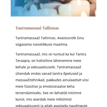
Tantramassaaž Tallinnas
Tantramassaaž Tallinnas. Avastusretk Sinu
sügavama naiselikkuse maailma.
Tantramassaaž, mis on tuntud ka kui Tantra
Teraapia, on holistiline lähenemine meie
kehale ja seksuaalsusele. Tantramassaaž
ühendab endas vanad tantra õpetused ja
massaažitehnikad, pakkudes ainulaadset viisi
meie füüsilise ja emotsionaalse keha
tervendamiseks. See on kehatöö intiimne
kunst, mis avardab meie mõistmist
seksuaalsusest ja aitab avastada naudingute