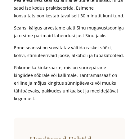
Peale esimest seanssi anname Sulle tehnikaid, mida
saad ise kodus praktiseerida. Esimene
konsultatsioon kestab tavaliselt 30 minutit kuni tund.
Seansi käigus arvestame alati Sinu mugavustsooniga
ja otsime parimaid lahendusi just Sinu jaoks.
Enne seanssi on soovitatav vältida rasket sööki,
kohvi, stimuleerivaid jooke, alkoholi ja tubakatooteid.
Pakume ka kinkekaarte, mis on suurepärane
kingiidee sõbrale või kallimale. Tantramassaaž on
eriline ja mõjus kingitus sünnipäevaks või muuks
tähtpäevaks, pakkudes unikaalset ja meeldejäävat
kogemust.