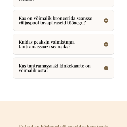
Kas on võimalik broneerida seansse
väljaspool tavapäraseid tööaegu?
Kuidas peaksin valmistuma
tantramassaaži seansiks?
Kas tantramassaaži kinkekaarte on
võimalik osta?
Kui sul on küsimusi või soovid rohem teada