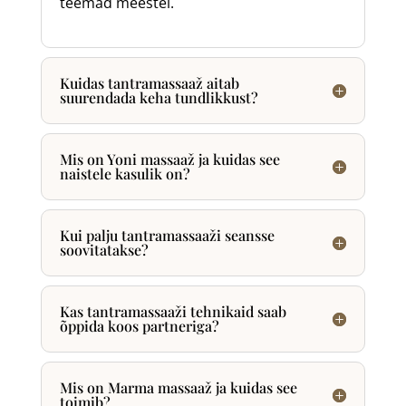
teemad meestel.
Kuidas tantramassaaž aitab
suurendada keha tundlikkust?
Mis on Yoni massaaž ja kuidas see
naistele kasulik on?
Kui palju tantramassaaži seansse
soovitatakse?
Kas tantramassaaži tehnikaid saab
õppida koos partneriga?
Mis on Marma massaaž ja kuidas see
toimib?