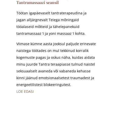
Tantramassaazi seansil
Töötan igapäevaselt tantraterapeudina ja
jagan alljärgnevalt Teiega mõningaid
tööalaseid mõtteid ja tähelepanekuid
tantramassaaz ‘i ja yoni massaaz ‘i kohta.
Viimase kümne aasta jooksul paljude erinevate
naistega töötades on mul tekkinud korralik
kogemuste pagas ja oskus näha, kuidas aidata
minu juurde Tantra teraapiasse tulnud naistel
seksuaalselt avaneda või vabaneda kehasse
kinni jäänud emotsionaalsetest traumadest ja
energeetilistest blokeeringutest.
LOE EDASI