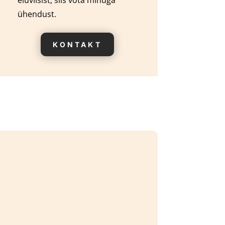
eluviisist, siis võta minuga
ühendust.
KONTAKT