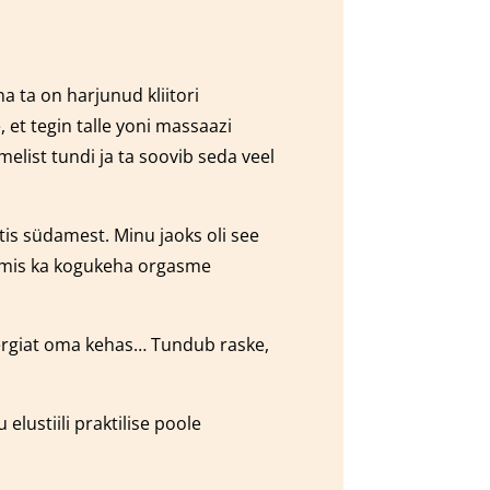
a ta on harjunud kliitori
 et tegin talle yoni massaazi
elist tundi ja ta soovib seda veel
tis südamest. Minu jaoks oli see
valmis ka kogukeha orgasme
nergiat oma kehas… Tundub raske,
 elustiili praktilise poole