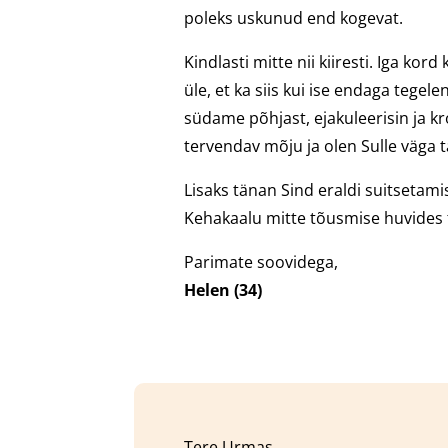
poleks uskunud end kogevat.
Kindlasti mitte nii kiiresti. Iga ko
üle, et ka siis kui ise endaga tegele
südame põhjast, ejakuleerisin ja kr
tervendav mõju ja olen Sulle väga t
Lisaks tänan Sind eraldi suitsetami
Kehakaalu mitte tõusmise huvides t
Parimate soovidega,
Helen (34)
Tere Urmas