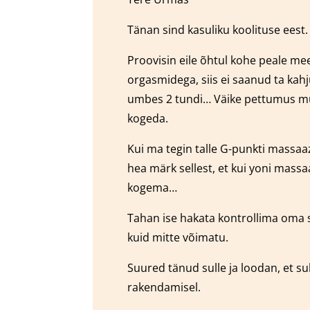
Tänan sind kasuliku koolituse eest.
Proovisin eile õhtul kohe peale mee
orgasmidega, siis ei saanud ta kahj
umbes 2 tundi… Väike pettumus mulle
kogeda.
Kui ma tegin talle G-punkti massaa
hea märk sellest, et kui yoni mass
kogema…
Tahan ise hakata kontrollima oma 
kuid mitte võimatu.
Suured tänud sulle ja loodan, et sull
rakendamisel.