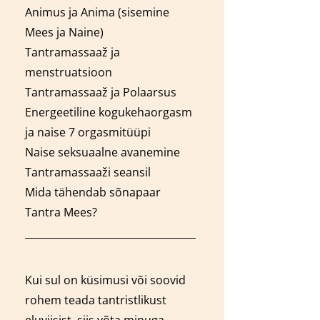
Animus ja Anima (sisemine
Mees ja Naine)
Tantra
massaaž
ja
menstruatsioon
Tantra
massaaž
ja Polaarsus
Energeetiline kogukehaorgasm
ja naise 7 orgasmitüüpi
Naise seksuaalne avanemine
Tantra
massaaži
seansil
Mida tähendab sõnapaar
Tantra Mees?
Kui sul on küsimusi või soovid
rohem teada tantristlikust