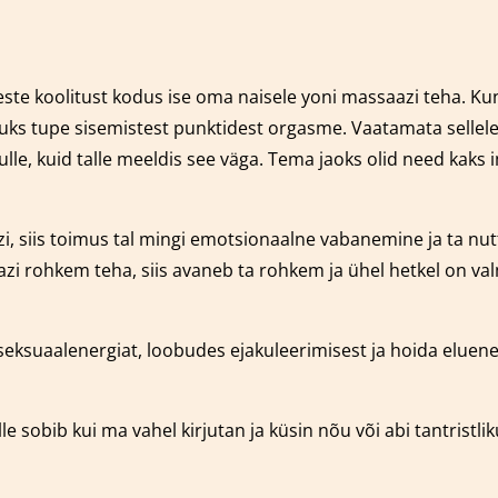
ste koolitust kodus ise oma naisele yoni massaazi teha. Kun
uks tupe sisemistest punktidest orgasme. Vaatamata sellele,
, kuid talle meeldis see väga. Tema jaoks olid need kaks im
zi, siis toimus tal mingi emotsionaalne vabanemine ja ta nut
aazi rohkem teha, siis avaneb ta rohkem ja ühel hetkel on 
seksuaalenergiat, loobudes ejakuleerimisest ja hoida elue
e sobib kui ma vahel kirjutan ja küsin nõu või abi tantristliku