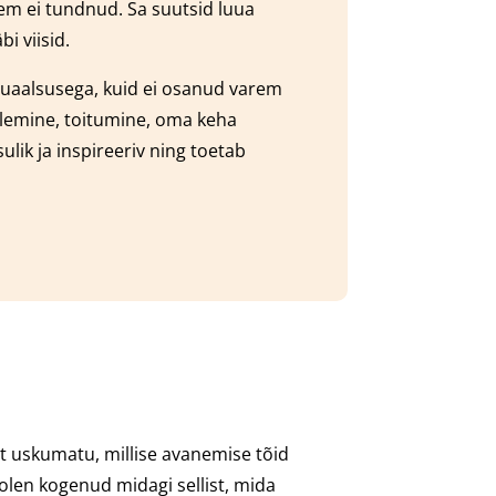
em ei tundnud. Sa suutsid luua
i viisid.
ksuaalsusega, kuid ei osanud varem
htlemine, toitumine, oma keha
ulik ja inspireeriv ning toetab
lt uskumatu, millise avanemise tõid
 olen kogenud midagi sellist, mida