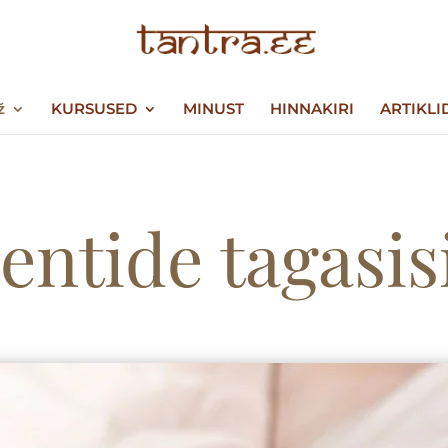
ž
KURSUSED
MINUST
HINNAKIRI
ARTIKLI
ientide tagasis