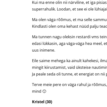
Kui ma enne olin nii närviline, et iga pisia
superrahulik. Loodan, et see ei ole lühiaj
Ma olen väga rõõmus, et ma selle sammu et
Kindlasti olen oma kehast nüüd palju tea
Ma tunnen nagu oleksin restardi vms teinu
edasi lükkasin, aga väga-väga hea meel, 
uus inimene.
Eile saime mehega ka ainult kahekesi, ilma
mingit kiirustamist, vaid üksteise nautimi
Ja peale seda oli tunne, et energiat on nii
Terve meie pere on väga rahul ja rõõmus, 
mind 🙂
Kristel (30)