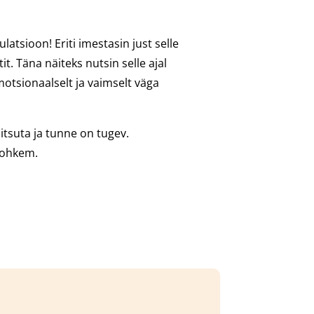
latsioon! Eriti imestasin just selle
it. Täna näiteks nutsin selle ajal
motsionaalselt ja vaimselt väga
itsuta ja tunne on tugev.
 rohkem.