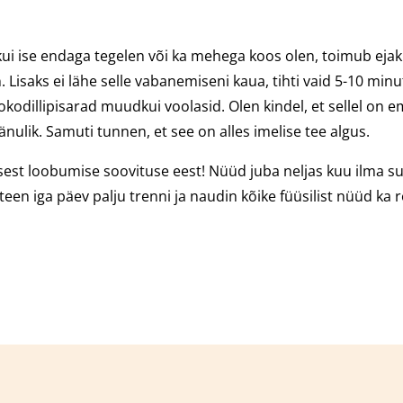
rd kui ise endaga tegelen või ka mehega koos olen, toimub ejaku
n. Lisaks ei lähe selle vabanemiseni kaua, tihti vaid 5-10 minut
okodillipisarad muudkui voolasid. Olen kindel, et sellel on e
änulik. Samuti tunnen, et see on alles imelise tee algus.
sest loobumise soovituse eest! Nüüd juba neljas kuu ilma su
een iga päev palju trenni ja naudin kõike füüsilist nüüd ka