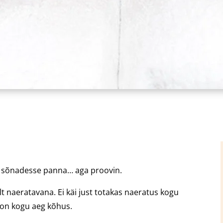
, sõnadesse panna… aga proovin.
 naeratavana. Ei käi just totakas naeratus kogu
d on kogu aeg kõhus.