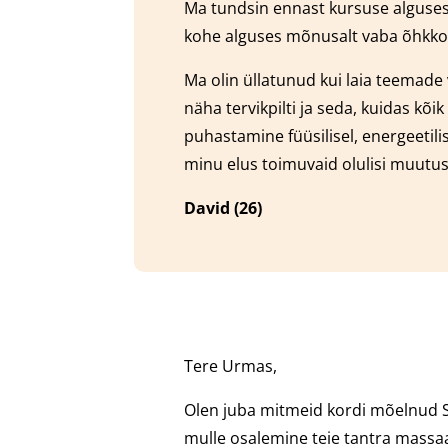
Ma tundsin ennast kursuse alguses
kohe alguses mõnusalt vaba õhkkonn
Ma olin üllatunud kui laia teemade
näha tervikpilti ja seda, kuidas kõ
puhastamine füüsilisel, energeetilis
minu elus toimuvaid olulisi muutus
David (26)
Tere Urmas,
Olen juba mitmeid kordi mõelnud Su
mulle osalemine teie tantra massaaz