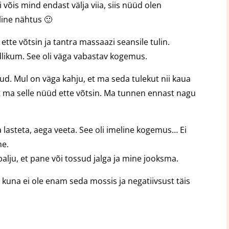
si võis mind endast välja viia, siis nüüd olen
aline nähtus 🙂
te võtsin ja tantra massaazi seansile tulin.
dlikum. See oli väga vabastav kogemus.
d. Mul on väga kahju, et ma seda tulekut nii kaua
et ma selle nüüd ette võtsin. Ma tunnen ennast nagu
 lasteta, aega veeta. See oli imeline kogemus… Ei
ne.
 palju, et pane või tossud jalga ja mine jooksma.
kuna ei ole enam seda mossis ja negatiivsust täis