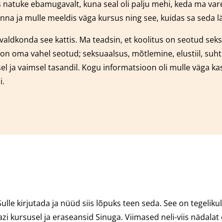
 natuke ebamugavalt, kuna seal oli palju mehi, keda ma var
a ja mulle meeldis väga kursus ning see, kuidas sa seda läb
 valdkonda see kattis. Ma teadsin, et koolitus on seotud se
ik on oma vahel seotud; seksuaalsus, mõtlemine, elustiil, su
el ja vaimsel tasandil. Kogu informatsioon oli mulle väga kas
i.
lle kirjutada ja nüüd siis lõpuks teen seda. See on tegeliku
i kursusel ja eraseansid Sinuga. Viimased neli-viis nädalat