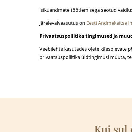
Isikuandmete töötlemisega seotud vaidlu
Järelevalveasutus on
Eesti Andmekaitse I
Privaatsuspoliitika tingimused ja mu
Veebilehte kasutades olete käesolevate 
privaatsuspoliitika üldtingimusi muuta, te
Kui sul