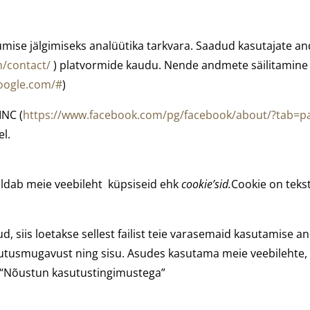
mise jälgimiseks analüütika tarkvara. Saadud kasutajate an
/contact/
) platvormide kaudu. Nende andmete säilitamine 
google.com/#
)
INC (
https://www.facebook.com/pg/facebook/about/?tab=p
l.
ldab meie veebileht küpsiseid ehk
cookie’sid.
Cookie on tekst
d, siis loetakse sellest failist teie varasemaid kasutamise
tusmugavust ning sisu. Asudes kasutama meie veebilehte,
e “Nõustun kasutustingimustega”