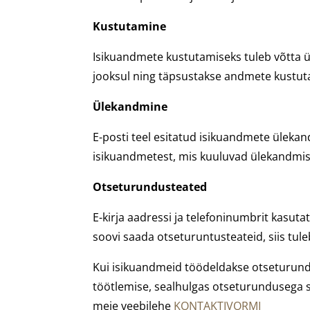
Kustutamine
Isikuandmete kustutamiseks tuleb võtta üh
jooksul ning täpsustakse andmete kustut
Ülekandmine
E-posti teel esitatud isikuandmete ülekand
isikuandmetest, mis kuuluvad ülekandmis
Otseturundusteated
E-kirja aadressi ja telefoninumbrit kasut
soovi saada otseturuntusteateid, siis tuleb
Kui isikuandmeid töödeldakse otseturundus
töötlemise, sealhulgas otseturundusega seo
meie veebilehe
KONTAKTIVORMI