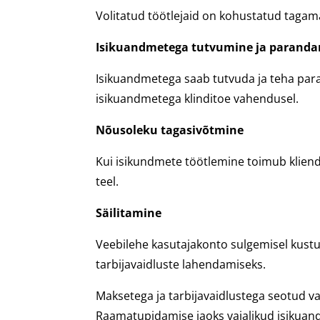
Volitatud töötlejaid on kohustatud taga
Isikuandmetega tutvumine ja parand
Isikuandmetega saab tutvuda ja teha paran
isikuandmetega klinditoe vahendusel.
Nõusoleku tagasivõtmine
Kui isikundmete töötlemine toimub kliendi 
teel.
Säilitamine
Veebilehe kasutajakonto sulgemisel kustut
tarbijavaidluste lahendamiseks.
Maksetega ja tarbijavaidlustega seotud va
Raamatupidamise jaoks vajalikud isikuandm