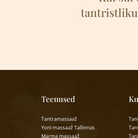
tantristliku
Teenused
Ku
T
antramassaaž
Tan
Yoni massaa
ž
Tallinnas
Tan
Marma massaa
ž
Tant