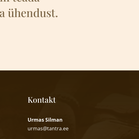
uga ühendust.
Kontakt
Urmas Silman
urmas@tantra.ee