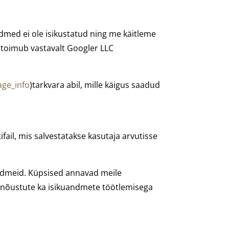
dmed ei ole isikustatud ning me käitleme
toimub vastavalt Googler LLC
age_info
)tarkvara abil, mille käigus saadud
ifail, mis salvestatakse kasutaja arvutisse
 andmeid. Küpsised annavad meile
 nõustute ka isikuandmete töötlemisega