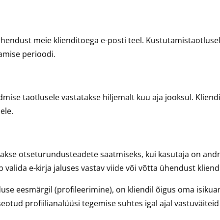
endust meie klienditoega e-posti teel. Kustutamistaotlusele
amise perioodi.
mise taotlusele vastatakse hiljemalt kuu aja jooksul. Kliend
ele.
atakse otseturundusteadete saatmiseks, kui kasutaja on and
 valida e-kirja jaluses vastav viide või võtta ühendust kliend
e eesmärgil (profileerimine), on kliendil õigus oma isikuan
tud profiilianalüüsi tegemise suhtes igal ajal vastuväiteid e