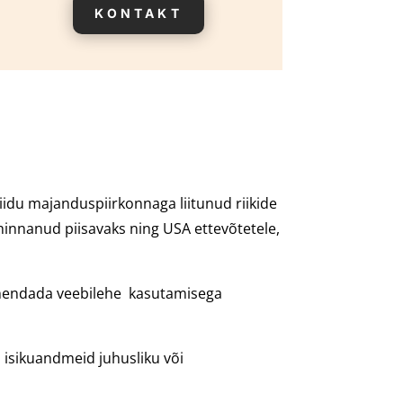
KONTAKT
Liidu majanduspiirkonnaga liitunud riikide
hinnanud piisavaks ning USA ettevõtetele,
lahendada veebilehe kasutamisega
a isikuandmeid juhusliku või