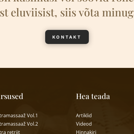
st eluviisist, siis võta min
KONTAKT
rsused
Hea teada
tramassaaž Vol.1
Artiklid
tramassaaž Vol.2
Videod
ra retriit
Hinnakiri