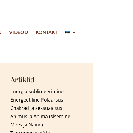
D
VIDEOD
KONTAKT
Artiklid
Energia sublimeerimine
Energeetiline Polaarsus
Chakrad ja seksuaalsus
Animus ja Anima (sisemine
Mees ja Naine)
Tantra
massaaž
ja