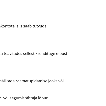
akontota, siis saab tutvuda
a teavitades sellest kliendituge e-posti
 säilitada raamatupidamise jaoks või
ni või aegumistähtaja lõpuni.