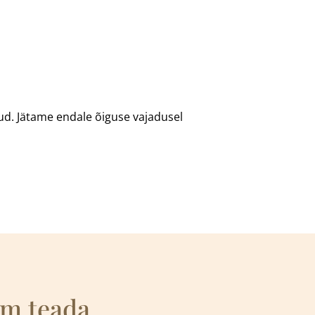
d. Jätame endale õiguse vajadusel
em teada