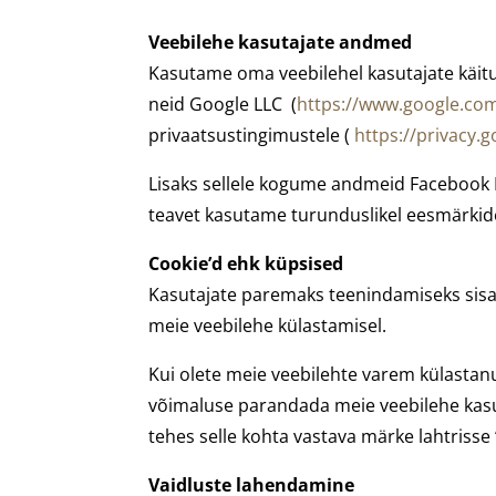
Veebilehe kasutajate andmed
Kasutame oma veebilehel kasutajate käitu
neid Google LLC (
https://www.google.com
privaatsustingimustele (
https://privacy.
Lisaks sellele kogume andmeid Facebook 
teavet kasutame turunduslikel eesmärkide
Cookie’d ehk küpsised
Kasutajate paremaks teenindamiseks sisa
meie veebilehe külastamisel.
Kui olete meie veebilehte varem külastanu
võimaluse parandada meie veebilehe kasu
tehes selle kohta vastava märke lahtriss
Vaidluste lahendamine