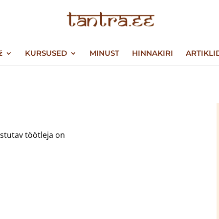
ž
KURSUSED
MINUST
HINNAKIRI
ARTIKLI
tutav töötleja on