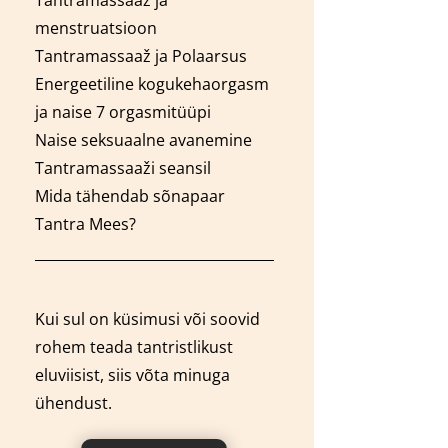
menstruatsioon
Tantra
massaaž
ja Polaarsus
Energeetiline kogukehaorgasm
ja naise 7 orgasmitüüpi
Naise seksuaalne avanemine
Tantra
massaaži
seansil
Mida tähendab sõnapaar
Tantra Mees?
Kui sul on küsimusi või soovid
rohem teada tantristlikust
eluviisist, siis võta minuga
ühendust.