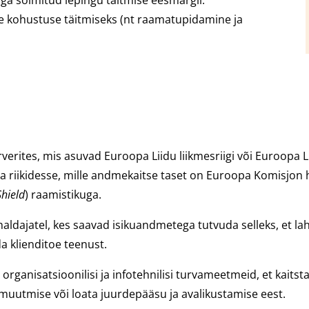
se kohustuse täitmiseks (nt raamatupidamine ja
rverites, mis asuvad Euroopa Liidu liikmesriigi või Euroopa 
a riikidesse, mille andmekaitse taset on Euroopa Komisjon 
Shield
) raamistikuga.
aldajatel, kes saavad isikuandmetega tutvuda selleks, et 
a klienditoe teenust.
 organisatsioonilisi ja infotehnilisi turvameetmeid, et kaitst
muutmise või loata juurdepääsu ja avalikustamise eest.