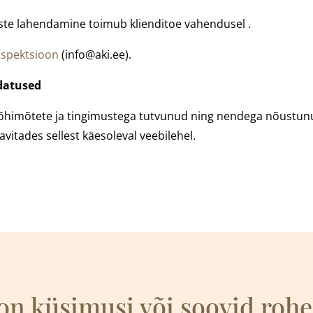
ste lahendamine toimub klienditoe vahendusel .
nspektsioon
(info@aki.ee).
udatused
põhimõtete ja tingimustega tutvunud ning nendega nõustunu
avitades sellest käesoleval veebilehel.
 on küsimusi või soovid roh