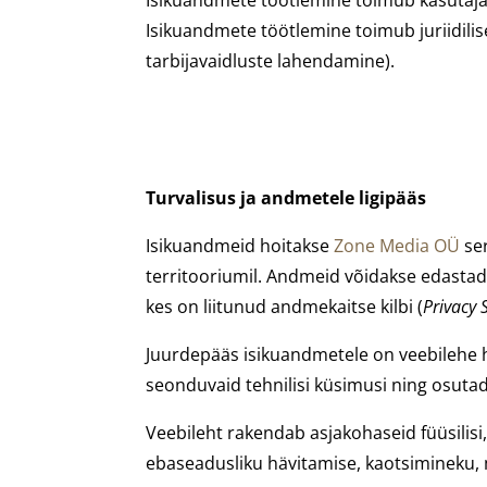
Isikuandmete töötlemine toimub juriidili
tarbijavaidluste lahendamine).
Turvalisus ja andmetele ligipääs
Isikuandmeid hoitakse
Zone Media OÜ
se
territooriumil. Andmeid võidakse edastad
kes on liitunud andmekaitse kilbi (
Privacy 
Juurdepääs isikuandmetele on veebilehe h
seonduvaid tehnilisi küsimusi ning osutad
Veebileht rakendab asjakohaseid füüsilisi,
ebaseadusliku hävitamise, kaotsimineku, 