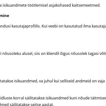
ma isikuandmete töötlemisel asjakohased kaitsemeetmed.
amine
dusi kasutajaprofiilis. Kui veebi on kasutatud ilma kasutaj
nõusoleku alusel, siis on kliendil õigus nõusolek tagasi võtt
atakse isikuandmed, va juhul kui selliseid andmeid on vaja
idluste korral säilitatakse isikuandmed kuni nõude täitmise
ed säilitatakse seitse aastat.