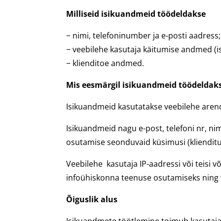
Milliseid isikuandmeid töödeldakse
− nimi, telefoninumber ja e-posti aadress;
− veebilehe kasutaja käitumise andmed (i
− klienditoe andmed.
Mis eesmärgil isikuandmeid töödeldak
Isikuandmeid kasutatakse veebilehe arend
Isikuandmeid nagu e-post, telefoni nr, ni
osutamise seonduvaid küsimusi (klienditu
Veebilehe kasutaja IP-aadressi või teisi v
infoühiskonna teenuse osutamiseks ning 
Õiguslik alus
Isikuandmete töötlemine toimub kasutaja