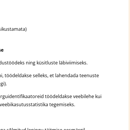
sikustamata)
se
ustöödeks ning küsitluste läbiviimiseks.
mi, töödeldakse selleks, et lahendada teenuste
gi).
õrguidentifikaatoreid töödeldakse veebilehe kui
veebikasutusstatistika tegemiseks.
ga sõlmitud lepingu täitmise eesmärgil.