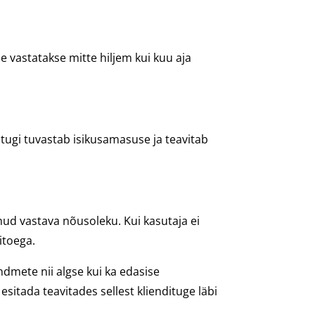
 vastatakse mitte hiljem kui kuu aja
itugi tuvastab isikusamasuse ja teavitab
nud vastava nõusoleku. Kui kasutaja ei
itoega.
dmete nii algse kui ka edasise
sitada teavitades sellest kliendituge läbi